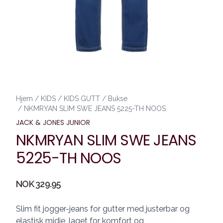
Hjem
/
KIDS
/
KIDS GUTT
/
Bukse
/
NKMRYAN SLIM SWE JEANS 5225-TH NOOS
JACK & JONES JUNIOR
NKMRYAN SLIM SWE JEANS
5225-TH NOOS
Produktdetaljer
NOK 329.95
Description
Slim fit jogger-jeans for gutter med justerbar og
elastisk midje, laget for komfort og