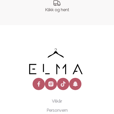
Klikk og hent
facebook
instagram
tiktok
snapchat
Vilkår
Personvern