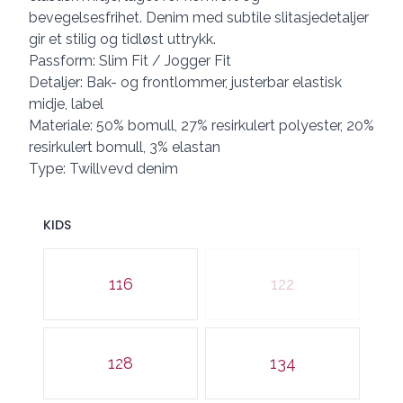
bevegelsesfrihet. Denim med subtile slitasjedetaljer
gir et stilig og tidløst uttrykk.
Passform: Slim Fit / Jogger Fit
Detaljer: Bak- og frontlommer, justerbar elastisk
midje, label
Materiale: 50% bomull, 27% resirkulert polyester, 20%
resirkulert bomull, 3% elastan
Type: Twillvevd denim
KIDS
Velg en KIDS
116
122
128
134