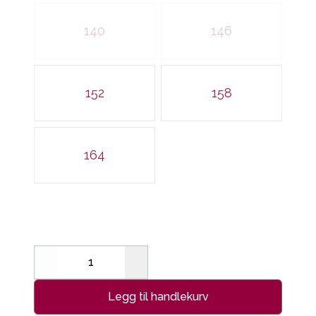
140
146
152
158
164
Decrease
Increase
Legg til handlekurv