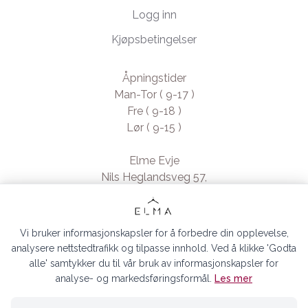
Logg inn
Kjøpsbetingelser
Åpningstider
Man-Tor ( 9-17 )
Fre ( 9-18 )
Lør ( 9-15 )
Elme Evje
Nils Heglandsveg 57,
4735 Evje, Norway
- Org. nr. 923370994
Vi bruker informasjonskapsler for å forbedre din opplevelse,
analysere nettstedtrafikk og tilpasse innhold. Ved å klikke 'Godta
alle' samtykker du til vår bruk av informasjonskapsler for
analyse- og markedsføringsformål.
Les mer
ELMA EVJE AS © 2026