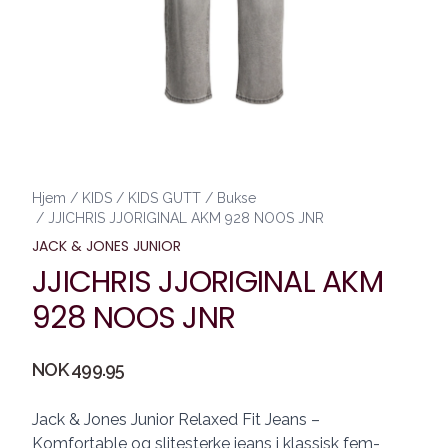
Hjem
/
KIDS
/
KIDS GUTT
/
Bukse
/
JJICHRIS JJORIGINAL AKM 928 NOOS JNR
JACK & JONES JUNIOR
JJICHRIS JJORIGINAL AKM
928 NOOS JNR
Produktdetaljer
NOK 499.95
Description
Jack & Jones Junior Relaxed Fit Jeans –
Komfortable og slitesterke jeans i klassisk fem-