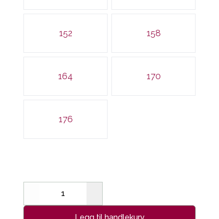
152
158
164
170
176
Decrease
Increase
Legg til handlekurv