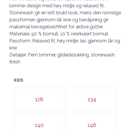
lomme-design med høy midje og relaxed fit.
Stonewash gir en lett brukt look, mens den romslige
passformen gjennom lår, kne og benåpning gir
maksimal bevegelsesfrihet for aktive gutter.
Materiale: 90 % bomull, 10 % resirkulert bomull
Passform: Relaxed fit, høy midje, løs gjennom lår og
kne
Detaljer: Fem lommer, glidelåslukking, stonewash
finish
KIDS
Velg en KIDS
128
134
140
146