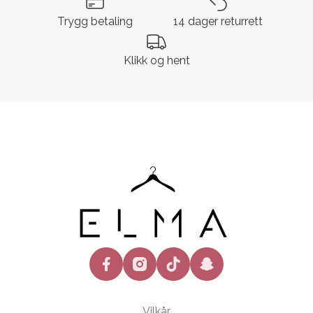
Trygg betaling
14 dager returrett
Klikk og hent
facebook
instagram
tiktok
snapchat
Vilkår