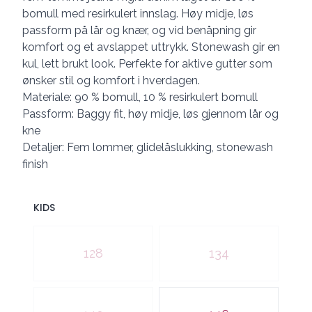
bomull med resirkulert innslag. Høy midje, løs
passform på lår og knær, og vid benåpning gir
komfort og et avslappet uttrykk. Stonewash gir en
kul, lett brukt look. Perfekte for aktive gutter som
ønsker stil og komfort i hverdagen.
Materiale: 90 % bomull, 10 % resirkulert bomull
Passform: Baggy fit, høy midje, løs gjennom lår og
kne
Detaljer: Fem lommer, glidelåslukking, stonewash
finish
KIDS
Velg en KIDS
128
134