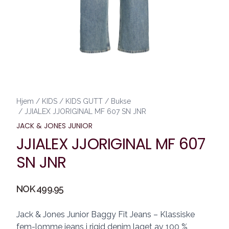
Hjem
/
KIDS
/
KIDS GUTT
/
Bukse
/
JJIALEX JJORIGINAL MF 607 SN JNR
JACK & JONES JUNIOR
JJIALEX JJORIGINAL MF 607
SN JNR
Produktdetaljer
NOK 499.95
Description
Jack & Jones Junior Baggy Fit Jeans – Klassiske
fem-lomme jeans i rigid denim laget av 100 %