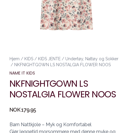
Hjem
/
KIDS
/
KIDS JENTE
/
Undertøy, Nattøy og Sokker
/
NKFNIGHTGOWN LS NOSTALGIA FLOWER NOOS
NAME IT KIDS
NKFNIGHTGOWN LS
NOSTALGIA FLOWER NOOS
Produktdetaljer
NOK 179.95
Description
Barn Nattkjole – Myk og Komfortabel
Gjør leggetid morsommere med denne myke og