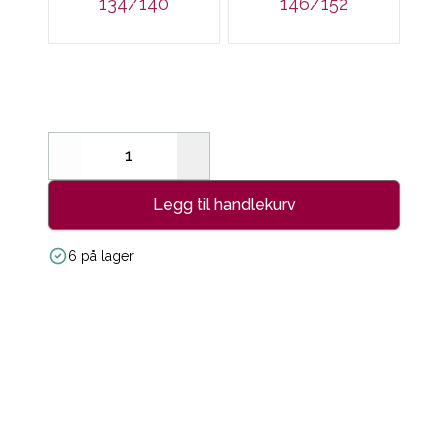
134/140
146/152
Decrease
Increase
Legg til handlekurv
6 på lager