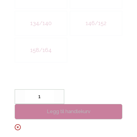
134/140
146/152
158/164
Decrease
Increase
Legg til handlekurv