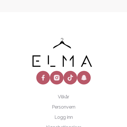
facebook
instagram
tiktok
snapchat
Vilkår
Personvern
Logg inn