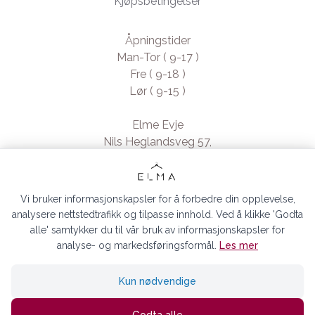
Kjøpsbetingelser
Åpningstider
Man-Tor ( 9-17 )
Fre ( 9-18 )
Lør ( 9-15 )
Elme Evje
Nils Heglandsveg 57,
4735 Evje, Norway
- Org. nr. 923370994
Vi bruker informasjonskapsler for å forbedre din opplevelse,
analysere nettstedtrafikk og tilpasse innhold. Ved å klikke 'Godta
alle' samtykker du til vår bruk av informasjonskapsler for
analyse- og markedsføringsformål.
Les mer
ELMA EVJE AS © 2026
Kun nødvendige
Siden driftes av
Shoplabs