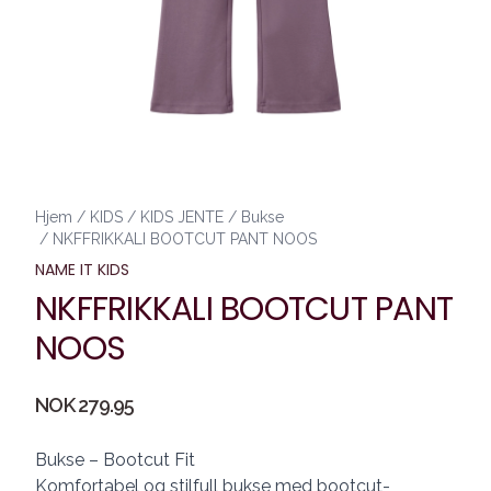
Hjem
/
KIDS
/
KIDS JENTE
/
Bukse
/
NKFFRIKKALI BOOTCUT PANT NOOS
NAME IT KIDS
NKFFRIKKALI BOOTCUT PANT
NOOS
Produktdetaljer
NOK 279.95
Description
Bukse – Bootcut Fit
Komfortabel og stilfull bukse med bootcut-