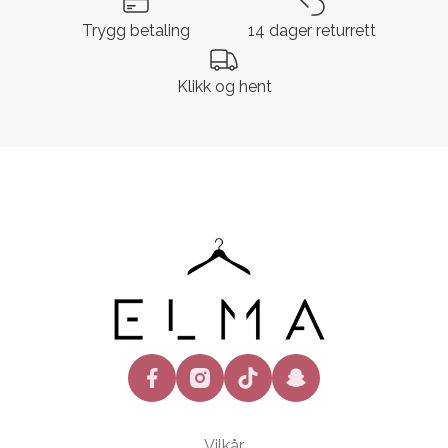
Trygg betaling
14 dager returrett
Klikk og hent
facebook
instagram
tiktok
snapchat
Vilkår