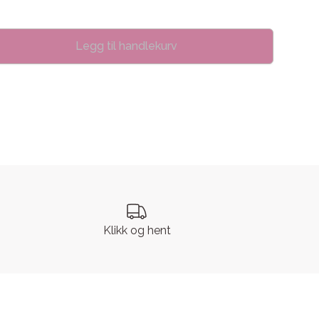
Legg til handlekurv
se
Klikk og hent