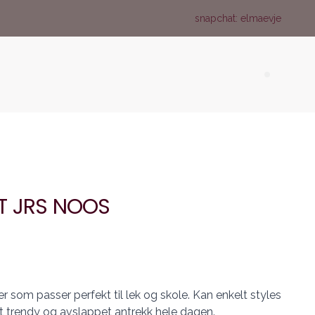
snapchat: elmaevje
Search (
T JRS NOOS
r som passer perfekt til lek og skole. Kan enkelt styles
et trendy og avslappet antrekk hele dagen.