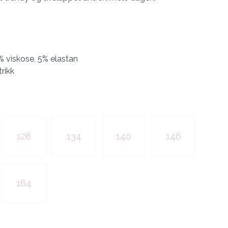
% viskose, 5% elastan
trikk
128
134
140
146
164