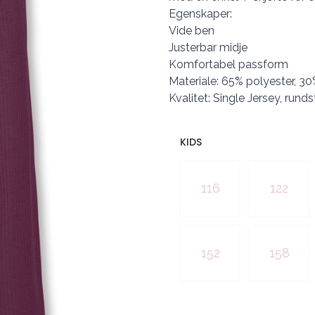
Egenskaper:
Vide ben
Justerbar midje
Komfortabel passform
Materiale: 65% polyester, 30
Kvalitet: Single Jersey, runds
KIDS
Velg en KIDS
116
122
152
158