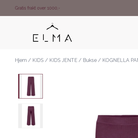
Skip to main content
Gratis frakt over 1000,-
Hjem
/
KIDS
/
KIDS JENTE
/
Bukse
/
KOGNELLA PA