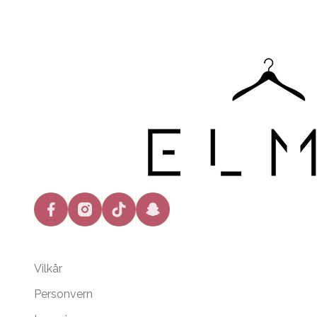
facebook
instagram
tiktok
snapchat
Vilkår
Personvern