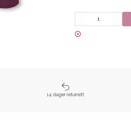
Decrease
Increa
14 dager returrett