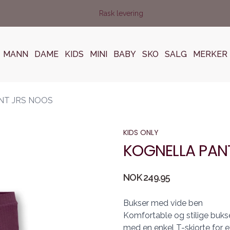
Rask levering
MANN
DAME
KIDS
MINI
BABY
SKO
SALG
MERKER
NT JRS NOOS
KIDS ONLY
KOGNELLA PAN
Produktdetaljer
NOK 249.95
Description
Bukser med vide ben
Komfortable og stilige bukse
med en enkel T-skjorte for 