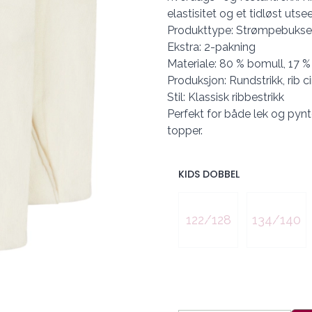
elastisitet og et tidløst utse
Produkttype: Strømpebukse 
Ekstra: 2-pakning
Materiale: 80 % bomull, 17 %
Produksjon: Rundstrikk, rib ci
Stil: Klassisk ribbestrikk
Perfekt for både lek og pynt
topper.
KIDS DOBBEL
Velg en KIDS DOBBEL
122/128
134/140