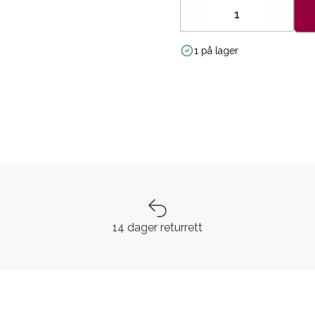
Decrease
Increa
1 på lager
14 dager returrett