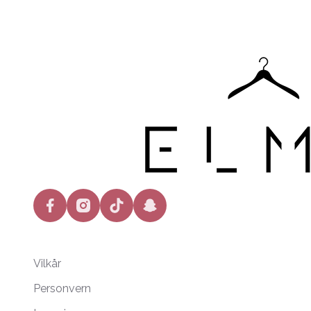
facebook
instagram
tiktok
snapchat
Vilkår
Personvern