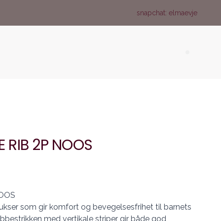
snapchat: elmaevje
Search (
 RIB 2P NOOS
NOOS
ser som gir komfort og bevegelsesfrihet til barnets
bbestrikken med vertikale striper gir både god