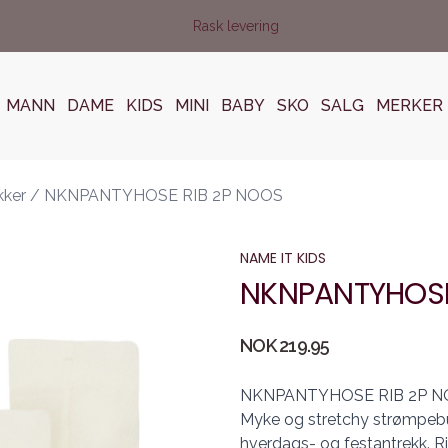
Rask levering
MANN
DAME
KIDS
MINI
BABY
SKO
SALG
MERKER
kker
/
NKNPANTYHOSE RIB 2P NOOS
NAME IT KIDS
NKNPANTYHOSE
Produktdetaljer
NOK 219.95
Description
NKNPANTYHOSE RIB 2P 
Myke og stretchy strømpebuk
hverdags- og festantrekk. Ri