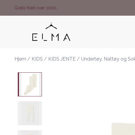
Skip to main content
Gratis frakt over 1000,-
Hjem
/
KIDS
/
KIDS JENTE
/
Undertøy, Nattøy og So