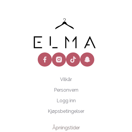
facebook
instagram
tiktok
snapchat
Vilkår
Personvern
Logg inn
Kjøpsbetingelser
Åpningstider