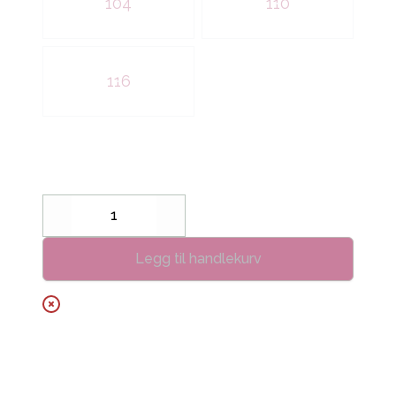
104
110
116
Decrease
Increase
Legg til handlekurv