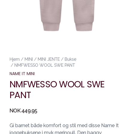
Hjem
/
MINI
/
MINI JENTE
/
Bukse
/
NMFWESSO WOOL SWE PANT
NAME IT MINI
NMFWESSO WOOL SWE
PANT
Produktdetaljer
NOK 449.95
Description
Gi barnet både komfort og stil med disse Name It
joggebuksene i myk merinoull. Den baggy