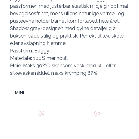
passformen med justerbar elastisk midje gir optimal
bevegelsesfrihet, mens ullens naturlige varme- og
pusteevne holder barnet komfortabelt hele året.
Shadow gray-designen med gylne detaljer gjør
buksen både stilig og praktisk. Perfekt til lek, skole
eller avslapning hjemme.
Passform: Baggy
Materiale: 100% merinoull
Pleie: Maks 30?°C, skånsom vask med ull- eller
silkevaskemiddel, maks krymping 8?%
MINI
Velg en MINI
92
98