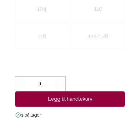
104
110
116
122/128
Decrease
Increase
Legg til handlekurv
1 på lager