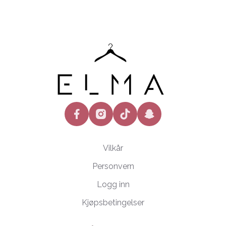
facebook
instagram
tiktok
snapchat
Vilkår
Personvern
Logg inn
Kjøpsbetingelser