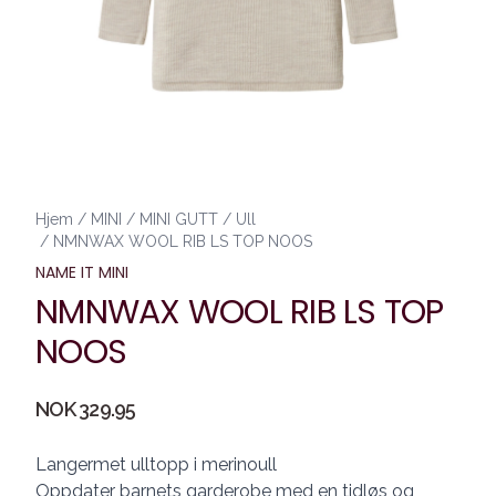
Hjem
/
MINI
/
MINI GUTT
/
Ull
/
NMNWAX WOOL RIB LS TOP NOOS
NAME IT MINI
NMNWAX WOOL RIB LS TOP
NOOS
Produktdetaljer
NOK 329.95
Description
Langermet ulltopp i merinoull
Oppdater barnets garderobe med en tidløs og