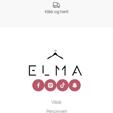
Klikk og hent
facebook
instagram
tiktok
snapchat
Vilkår
Personvern