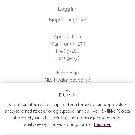
Logg inn
Kjøpsbetingelser
Åpningstider
Man-Tor ( 9-17 )
Fre ( 9-18 )
Lør ( 9-15 )
Elme Evje
Nils Heglandsveg 57,
4735 Evje, Norway
- Org. nr. 923370994
Vi bruker informasjonskapsler for å forbedre din opplevelse,
analysere nettstedtrafikk og tilpasse innhold. Ved å klikke 'Godta
alle' samtykker du til vår bruk av informasjonskapsler for
analyse- og markedsføringsformål.
Les mer
ELMA EVJE AS © 2026