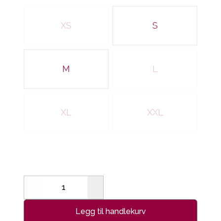
Velg en DAME x
XS
S
M
L
XL
XXL
Decrease
Increase
Legg til handlekurv