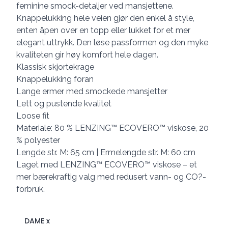
feminine smock-detaljer ved mansjettene.
Knappelukking hele veien gjør den enkel å style,
enten åpen over en topp eller lukket for et mer
elegant uttrykk. Den løse passformen og den myke
kvaliteten gir høy komfort hele dagen.
Klassisk skjortekrage
Knappelukking foran
Lange ermer med smockede mansjetter
Lett og pustende kvalitet
Loose fit
Materiale: 80 % LENZING™ ECOVERO™ viskose, 20
% polyester
Lengde str. M: 65 cm | Ermelengde str. M: 60 cm
Laget med LENZING™ ECOVERO™ viskose – et
mer bærekraftig valg med redusert vann- og CO?-
forbruk.
DAME x