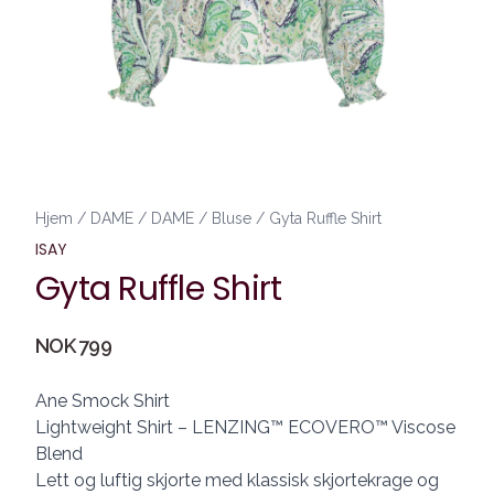
Hjem
/
DAME
/
DAME
/
Bluse
/
Gyta Ruffle Shirt
ISAY
Gyta Ruffle Shirt
Produktdetaljer
NOK 799
Description
Ane Smock Shirt
Lightweight Shirt – LENZING™ ECOVERO™ Viscose
Blend
Lett og luftig skjorte med klassisk skjortekrage og