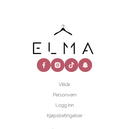
facebook
instagram
tiktok
snapchat
Vilkår
Personvern
Logg inn
Kjøpsbetingelser