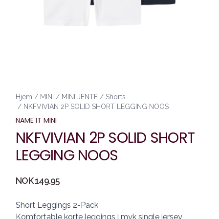
Hjem
/
MINI
/
MINI JENTE
/
Shorts
/
NKFVIVIAN 2P SOLID SHORT LEGGING NOOS
NAME IT MINI
NKFVIVIAN 2P SOLID SHORT
LEGGING NOOS
Produktdetaljer
NOK 149.95
Description
Short Leggings 2-Pack
Komfortable korte leggings i myk single jersey,