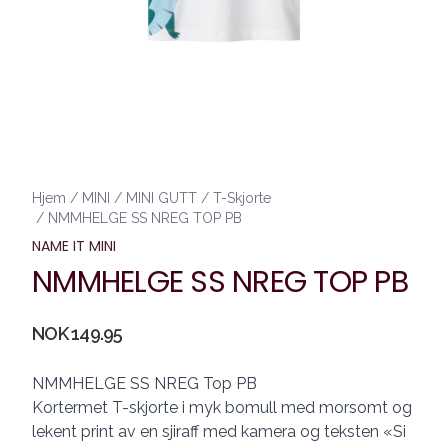
Hjem
/
MINI
/
MINI GUTT
/
T-Skjorte
/
NMMHELGE SS NREG TOP PB
NAME IT MINI
NMMHELGE SS NREG TOP PB
Produktdetaljer
NOK 149.95
Description
NMMHELGE SS NREG Top PB
Kortermet T-skjorte i myk bomull med morsomt og
lekent print av en sjiraff med kamera og teksten «Si