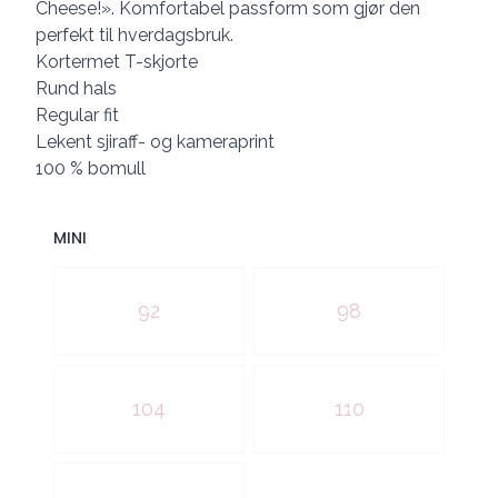
Cheese!». Komfortabel passform som gjør den
perfekt til hverdagsbruk.
Kortermet T-skjorte
Rund hals
Regular fit
Lekent sjiraff- og kameraprint
100 % bomull
MINI
Velg en MINI
92
98
104
110