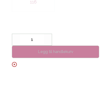
116
Decrease
Increase
Legg til handlekurv