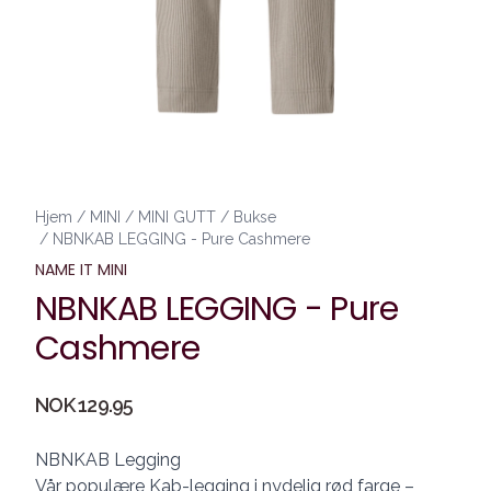
Hjem
/
MINI
/
MINI GUTT
/
Bukse
/
NBNKAB LEGGING - Pure Cashmere
NAME IT MINI
NBNKAB LEGGING - Pure
Cashmere
Produktdetaljer
NOK 129.95
Description
NBNKAB Legging
Vår populære Kab-legging i nydelig rød farge –