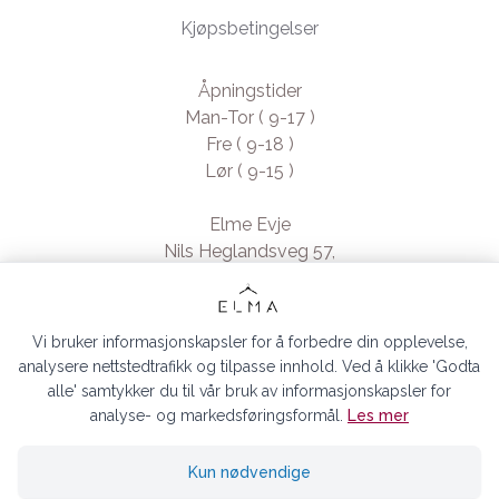
Kjøpsbetingelser
Åpningstider
Man-Tor ( 9-17 )
Fre ( 9-18 )
Lør ( 9-15 )
Elme Evje
Nils Heglandsveg 57,
4735 Evje, Norway
- Org. nr. 923370994
Vi bruker informasjonskapsler for å forbedre din opplevelse,
analysere nettstedtrafikk og tilpasse innhold. Ved å klikke 'Godta
alle' samtykker du til vår bruk av informasjonskapsler for
analyse- og markedsføringsformål.
Les mer
ELMA EVJE AS © 2026
Kun nødvendige