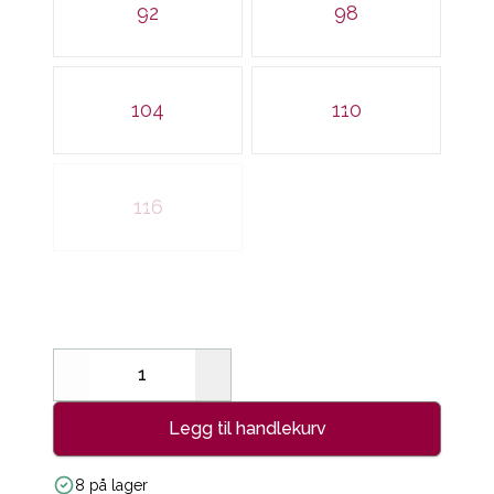
92
98
104
110
116
Decrease
Increase
Legg til handlekurv
8 på lager