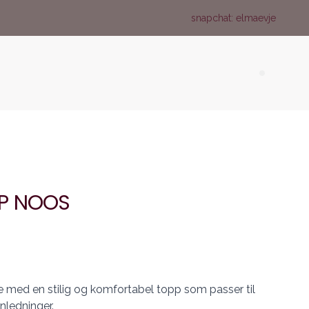
snapchat: elmaevje
Search (
P NOOS
 med en stilig og komfortabel topp som passer til
nledninger.