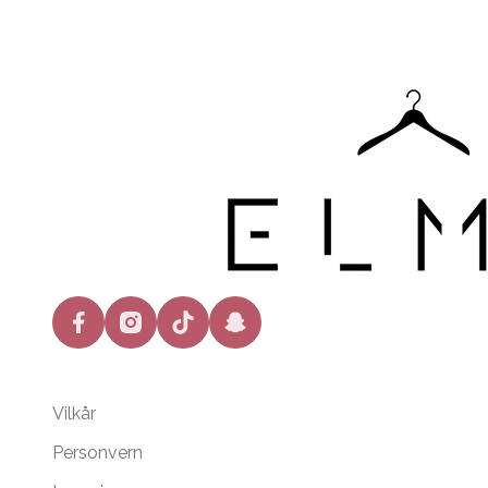
facebook
instagram
tiktok
snapchat
Vilkår
Personvern