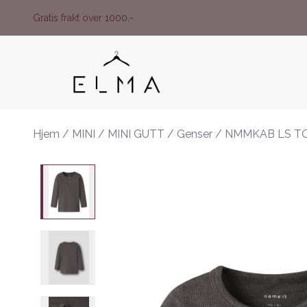
Skip to main content
Gratis frakt over 1000,-
Hjem
/
MINI
/
MINI GUTT
/
Genser
/
NMMKAB LS T