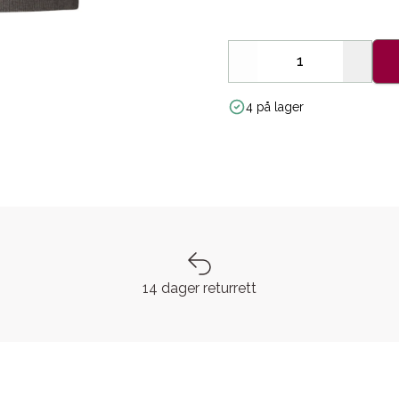
Decrease
Increa
4 på lager
14 dager returrett