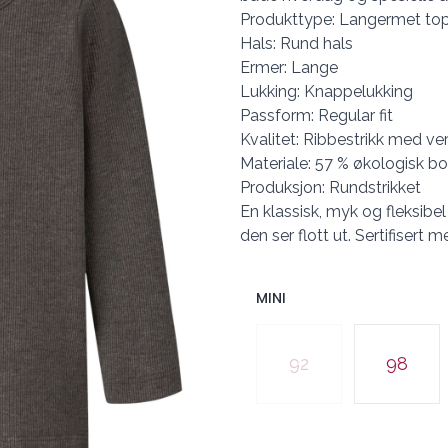
Produkttype: Langermet to
Hals: Rund hals
Ermer: Lange
Lukking: Knappelukking
Passform: Regular fit
Kvalitet: Ribbestrikk med ve
Materiale: 57 % økologisk b
Produksjon: Rundstrikket
En klassisk, myk og fleksibe
den ser flott ut. Sertifisert
MINI
Velg en MINI
92
98