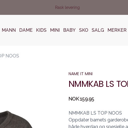
Rask levering
MANN
DAME
KIDS
MINI
BABY
SKO
SALG
MERKER
OP NOOS
NAME IT MINI
NMMKAB LS TO
Produktdetaljer
NOK 159.95
Description
NMMKAB LS TOP NOOS
Oppdater barnets garderobe
både hverdag og spesielle a