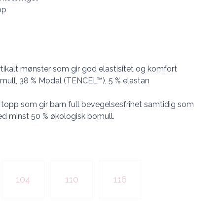
pp
rtikalt mønster som gir god elastisitet og komfort
omull, 38 % Modal (TENCEL™), 5 % elastan
l topp som gir barn full bevegelsesfrihet samtidig som
 med minst 50 % økologisk bomull.
104
110
116