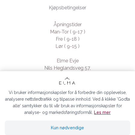
Kjøpsbetingelser
Åpningstider
Man-Tor ( 9-17 )
Fre ( 9-18 )
Lør ( 9-15 )
Elme Evje
Nils Heglandsveg 57,
4735 Evje, Norway
- Org. nr. 923370994
Vi bruker informasjonskapsler for å forbedre din opplevelse,
analysere nettstedtrafikk og tilpasse innhold. Ved å klikke 'Godta
alle' samtykker du til vår bruk av informasjonskapsler for
analyse- og markedsføringsformål.
Les mer
ELMA EVJE AS © 2026
Kun nødvendige