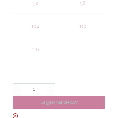
92
98
104
110
116
Decrease
Increase
Legg til handlekurv