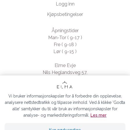
Logg inn
Kjøpsbetingelser
Åpningstider
Man-Tor ( 9-17 )
Fre ( 9-18 )
Lør ( 9-15 )
Elme Evje
Nils Heglandsveg 57,
4735 Evje, Norway
- Org. nr. 923370994
Vi bruker informasjonskapsler for å forbedre din opplevelse,
analysere nettstedtrafikk og tilpasse innhold. Ved å klikke 'Godta
alle' samtykker du til vår bruk av informasjonskapsler for
analyse- og markedsføringsformål.
Les mer
ELMA EVJE AS © 2026