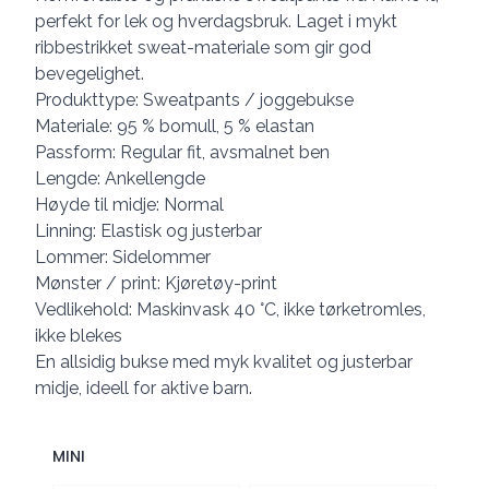
perfekt for lek og hverdagsbruk. Laget i mykt
ribbestrikket sweat-materiale som gir god
bevegelighet.
Produkttype: Sweatpants / joggebukse
Materiale: 95 % bomull, 5 % elastan
Passform: Regular fit, avsmalnet ben
Lengde: Ankellengde
Høyde til midje: Normal
Linning: Elastisk og justerbar
Lommer: Sidelommer
Mønster / print: Kjøretøy-print
Vedlikehold: Maskinvask 40 °C, ikke tørketromles,
ikke blekes
En allsidig bukse med myk kvalitet og justerbar
midje, ideell for aktive barn.
MINI
Velg en MINI