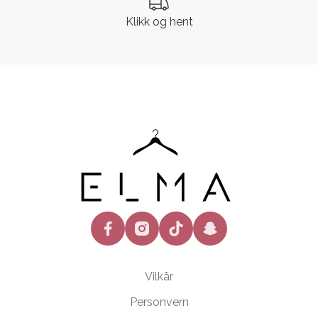
Klikk og hent
facebook
instagram
tiktok
snapchat
Vilkår
Personvern