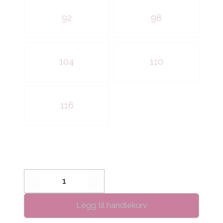
92
98
104
110
116
Decrease
Increase
Legg til handlekurv