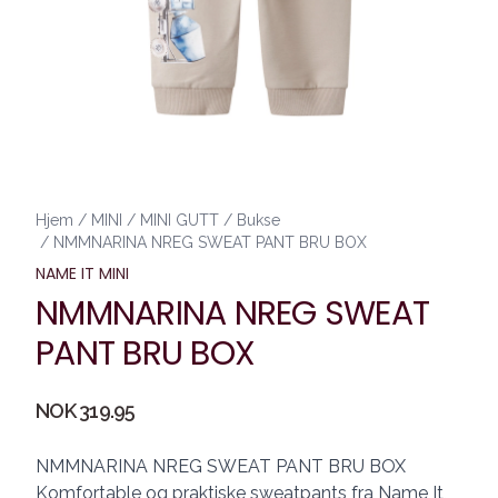
Hjem
/
MINI
/
MINI GUTT
/
Bukse
/
NMMNARINA NREG SWEAT PANT BRU BOX
NAME IT MINI
NMMNARINA NREG SWEAT
PANT BRU BOX
Produktdetaljer
NOK 319.95
Description
NMMNARINA NREG SWEAT PANT BRU BOX
Komfortable og praktiske sweatpants fra Name It,