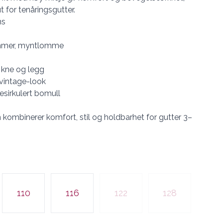
t for tenåringsgutter.
ns
ommer, myntlomme
r, kne og legg
vintage-look
esirkulert bomull
kombinerer komfort, stil og holdbarhet for gutter 3–
110
116
122
128