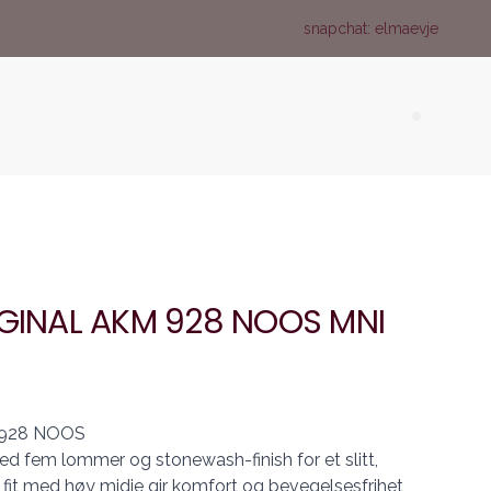
snapchat: elmaevje
Search (
IGINAL AKM 928 NOOS MNI
 928 NOOS
ed fem lommer og stonewash-finish for et slitt,
fit med høy midje gir komfort og bevegelsesfrihet,