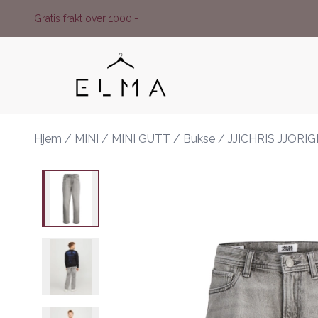
Skip to main content
Gratis frakt over 1000,-
Hjem
/
MINI
/
MINI GUTT
/
Bukse
/
JJICHRIS JJORI