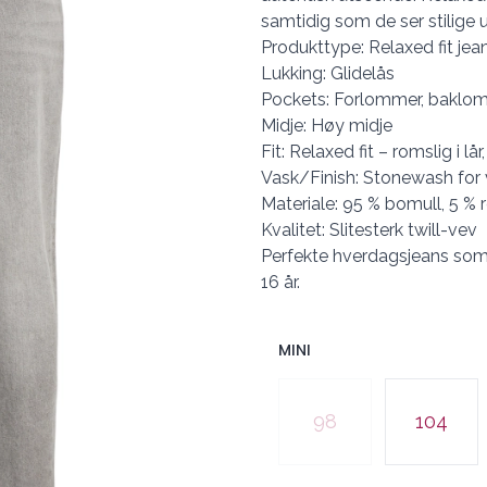
samtidig som de ser stilige u
Produkttype: Relaxed fit jea
Lukking: Glidelås
Pockets: Forlommer, bakl
Midje: Høy midje
Fit: Relaxed fit – romslig i lå
Vask/Finish: Stonewash for 
Materiale: 95 % bomull, 5 % r
Kvalitet: Slitesterk twill-vev
Perfekte hverdagsjeans som 
16 år.
MINI
Velg en MINI
98
104