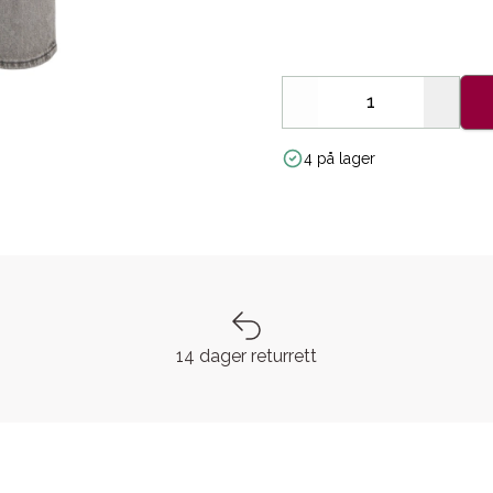
Decrease
Increa
4 på lager
14 dager returrett