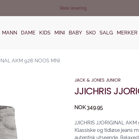
Rask levering
MANN
DAME
KIDS
MINI
BABY
SKO
SALG
MERKER
GINAL AKM 928 NOOS MNI
JACK & JONES JUNIOR
JJICHRIS JJOR
Produktdetaljer
NOK 349.95
Description
JJICHRIS JJORIGINAL AKM
Klassiske og tidløse jeans m
autentisk utseende. Relaxed 