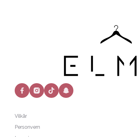
facebook
instagram
tiktok
snapchat
Vilkår
Personvern