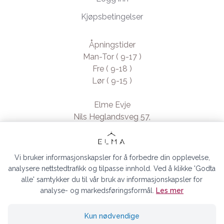
Kjøpsbetingelser
Åpningstider
Man-Tor ( 9-17 )
Fre ( 9-18 )
Lør ( 9-15 )
Elme Evje
Nils Heglandsveg 57,
4735 Evje, Norway
- Org. nr. 923370994
Vi bruker informasjonskapsler for å forbedre din opplevelse,
analysere nettstedtrafikk og tilpasse innhold. Ved å klikke 'Godta
alle' samtykker du til vår bruk av informasjonskapsler for
analyse- og markedsføringsformål.
Les mer
ELMA EVJE AS © 2026
Kun nødvendige