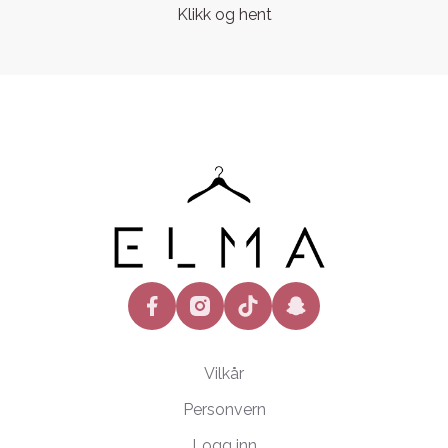
Klikk og hent
facebook
instagram
tiktok
snapchat
Vilkår
Personvern
Logg inn