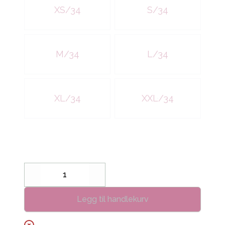
XS/34
S/34
M/34
L/34
XL/34
XXL/34
Decrease
Increase
Legg til handlekurv