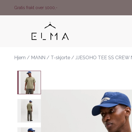
Skip to main content
Gratis frakt over 1000,-
Hjem
/
MANN
/
T-skjorte
/
JJESOHO TEE SS CREW