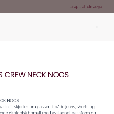
snapchat: elmaevje
Search (
SS CREW NECK NOOS
ECK NOOS
asic T-skjorte som passer til både jeans, shorts og
tende økologisk bomull med avslappet passform og