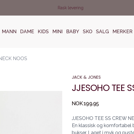
Rask levering
MANN
DAME
KIDS
MINI
BABY
SKO
SALG
MERKER
 NECK NOOS
JACK & JONES
JJESOHO TEE 
Produktdetaljer
NOK 199.95
Description
JJESOHO TEE SS CREW N
En klassisk og komfortabel b
bukser. Laget i myk og pus