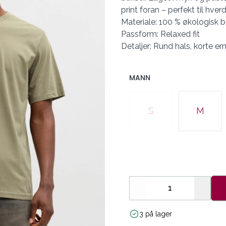
print foran – perfekt til hve
Materiale: 100 % økologisk 
Passform: Relaxed fit
Detaljer: Rund hals, korte erm
MANN
Velg en MANN
S
M
Decrease
Increa
3 på lager