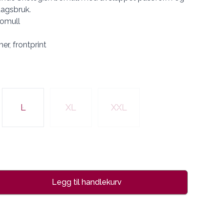
rdagsbruk.
bomull
er, frontprint
L
XL
XXL
Legg til handlekurv
se