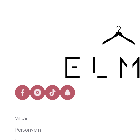
facebook
instagram
tiktok
snapchat
Vilkår
Personvern