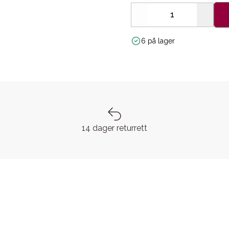
Decrease
Increa
6 på lager
14 dager returrett