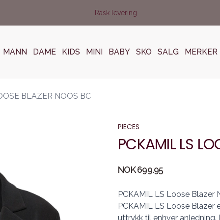
Rask levering
MANN
DAME
KIDS
MINI
BABY
SKO
SALG
MERKER
LOOSE BLAZER NOOS BC
PIECES
PCKAMIL LS LO
Produktdetaljer
NOK 699.95
Description
PCKAMIL LS Loose Blazer NO
PCKAMIL LS Loose Blazer er 
uttrykk til enhver anledning