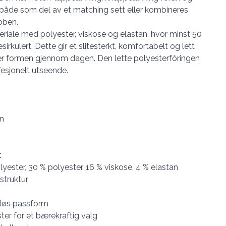
både som del av et matching sett eller kombineres
oben.
eriale med polyester, viskose og elastan, hvor minst 50
irkulert. Dette gir et slitesterkt, komfortabelt og lett
er formen gjennom dagen. Den lette polyesterfôringen
fesjonelt utseende.
an
t
olyester, 30 % polyester, 16 % viskose, 4 % elastan
struktur
d løs passform
ter for et bærekraftig valg