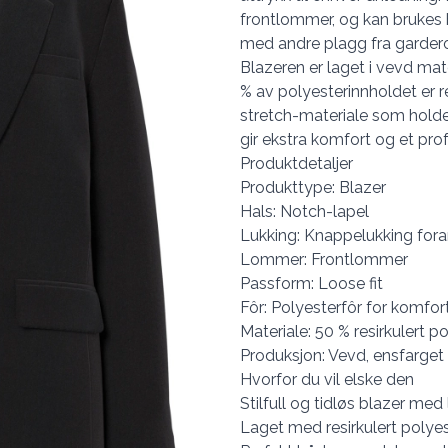
frontlommer, og kan brukes 
med andre plagg fra garder
Blazeren er laget i vevd mat
% av polyesterinnholdet er res
stretch-materiale som hold
gir ekstra komfort og et pro
Produktdetaljer
Produkttype: Blazer
Hals: Notch-lapel
Lukking: Knappelukking for
Lommer: Frontlommer
Passform: Loose fit
Fôr: Polyesterfôr for komfor
Materiale: 50 % resirkulert p
Produksjon: Vevd, ensfarget 
Hvorfor du vil elske den
Stilfull og tidløs blazer me
Laget med resirkulert polyes