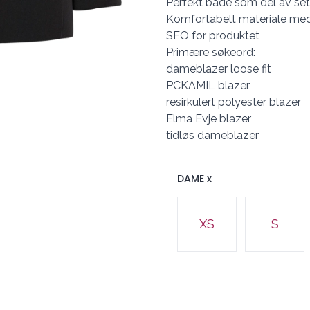
Perfekt både som del av sett
Komfortabelt materiale med 
SEO for produktet
Primære søkeord:
dameblazer loose fit
PCKAMIL blazer
resirkulert polyester blazer
Elma Evje blazer
tidløs dameblazer
DAME x
Velg en DAME x
XS
S