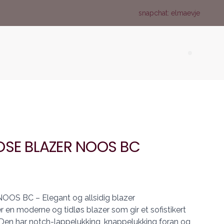
snapchat: elmaevje
Search (
OSE BLAZER NOOS BC
OS BC – Elegant og allsidig blazer
en moderne og tidløs blazer som gir et sofistikert
. Den har notch-lappelukking, knappelukking foran og