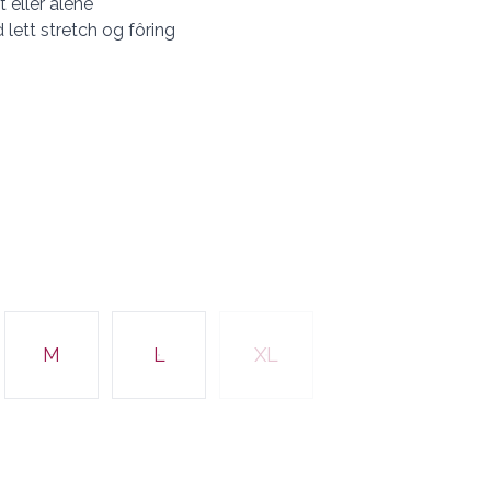
 eller alene
lett stretch og fôring
M
L
XL