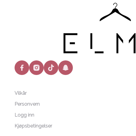
facebook
instagram
tiktok
snapchat
Vilkår
Personvern
Logg inn
Kjøpsbetingelser