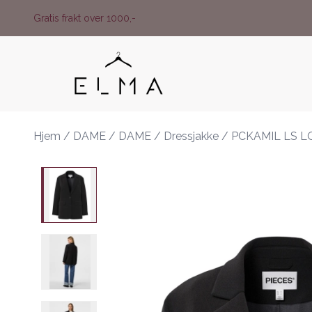
Skip to main content
Gratis frakt over 1000,-
Hjem
/
DAME
/
DAME
/
Dressjakke
/
PCKAMIL LS 