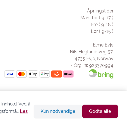
Åpningstider
Man-Tor ( 9-17 )
Fre ( 9-18 )
Lør ( 9-15 )
Elme Evje
Nils Heglandsveg 57,
4735 Evje, Norway
- Org. nr. 923370994
 innhold. Ved å
ngsformål.
Les
Kun nødvendige
Godta alle
Siden driftes av
Shoplabs