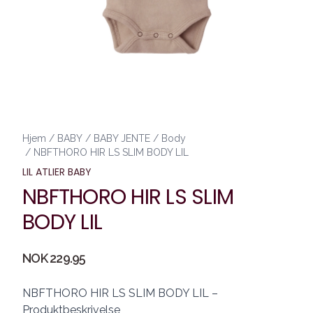
Hjem
/
BABY
/
BABY JENTE
/
Body
/
NBFTHORO HIR LS SLIM BODY LIL
LIL ATLIER BABY
NBFTHORO HIR LS SLIM
BODY LIL
Produktdetaljer
NOK 229.95
Description
NBFTHORO HIR LS SLIM BODY LIL –
Produktbeskrivelse