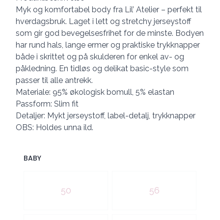
Myk og komfortabel body fra Lil’ Atelier – perfekt til
hverdagsbruk. Laget i lett og stretchy jerseystoff
som gir god bevegelsesfrihet for de minste. Bodyen
har rund hals, lange ermer og praktiske trykknapper
både i skrittet og på skulderen for enkel av- og
påkledning. En tidløs og delikat basic-style som
passer til alle antrekk.
Materiale: 95% økologisk bomull, 5% elastan
Passform: Slim fit
Detaljer: Mykt jerseystoff, label-detalj, trykknapper
OBS: Holdes unna ild.
BABY
Velg en BABY
50
56