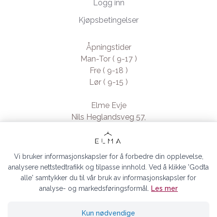
Logg inn
Kjøpsbetingelser
Åpningstider
Man-Tor ( 9-17 )
Fre ( 9-18 )
Lør ( 9-15 )
Elme Evje
Nils Heglandsveg 57,
4735 Evje, Norway
- Org. nr. 923370994
Vi bruker informasjonskapsler for å forbedre din opplevelse,
analysere nettstedtrafikk og tilpasse innhold. Ved å klikke 'Godta
alle' samtykker du til vår bruk av informasjonskapsler for
analyse- og markedsføringsformål.
Les mer
ELMA EVJE AS © 2026
Kun nødvendige