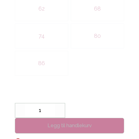
62
68
74
80
86
Decrease
Increase
Legg til handlekurv