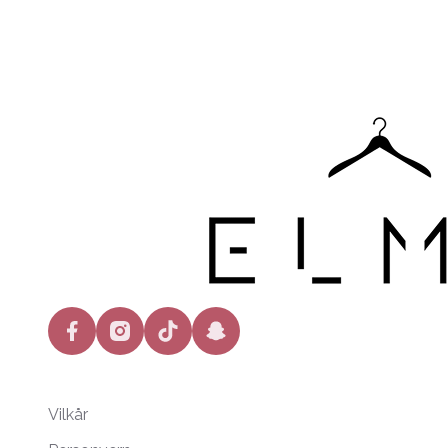
facebook
instagram
tiktok
snapchat
Vilkår