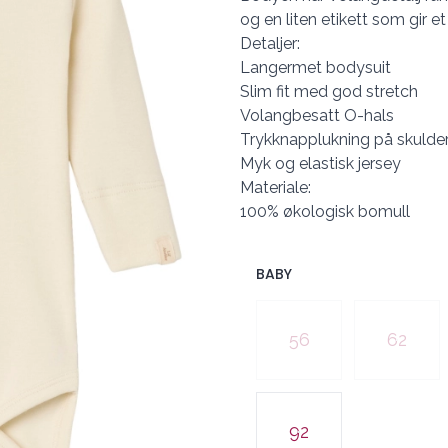
og en liten etikett som gir et 
Detaljer:
Langermet bodysuit
Slim fit med god stretch
Volangbesatt O-hals
Trykknapplukning på skulde
Myk og elastisk jersey
Materiale:
100% økologisk bomull
BABY
Velg en BABY
56
62
92