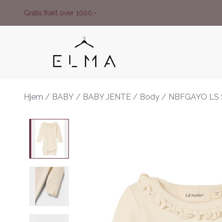
Skip to main content
Gratis frakt over 1000,-
Hjem
/
BABY
/
BABY JENTE
/
Body
/
NBFGAYO LS 