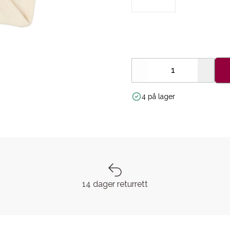
Decrease
Increa
4 på lager
14 dager returrett