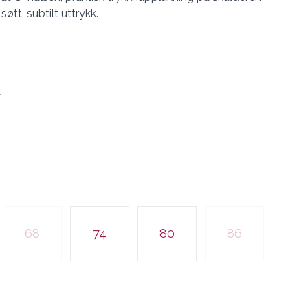
søtt, subtilt uttrykk.
r
68
74
80
86