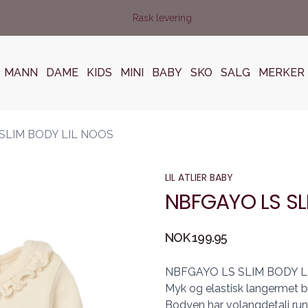
Rask levering
MANN
DAME
KIDS
MINI
BABY
SKO
SALG
MERKER
SLIM BODY LIL NOOS
LIL ATLIER BABY
NBFGAYO LS SL
Produktdetaljer
NOK 199.95
Description
NBFGAYO LS SLIM BODY L
Myk og elastisk langermet b
Bodyen har volangdetalj run