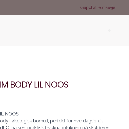
snapchat: elmaevje
Search (
IM BODY LIL NOOS
IL NOOS
ody i økologisk bomull, perfekt for hverdagsbruk.
dt O-halsen, praktisk trykknapplukning på skulderen