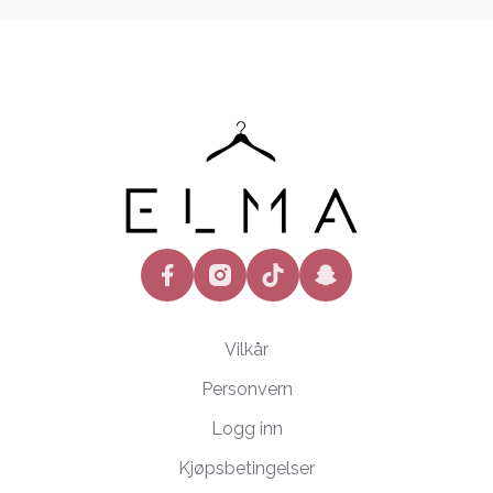
facebook
instagram
tiktok
snapchat
Vilkår
Personvern
Logg inn
Kjøpsbetingelser