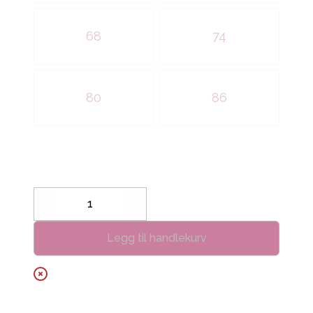
68
74
80
86
Decrease
Increase
Legg til handlekurv