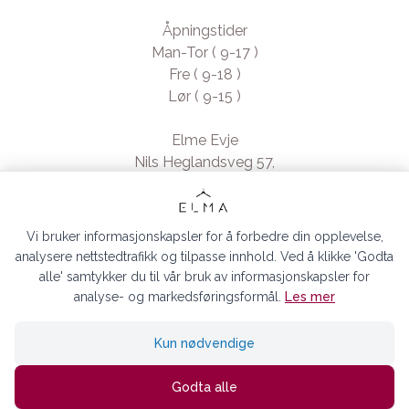
Åpningstider
Man-Tor ( 9-17 )
Fre ( 9-18 )
Lør ( 9-15 )
Elme Evje
Nils Heglandsveg 57,
4735 Evje, Norway
- Org. nr. 923370994
Vi bruker informasjonskapsler for å forbedre din opplevelse,
analysere nettstedtrafikk og tilpasse innhold. Ved å klikke 'Godta
alle' samtykker du til vår bruk av informasjonskapsler for
analyse- og markedsføringsformål.
Les mer
ELMA EVJE AS © 2026
Kun nødvendige
Siden driftes av
Shoplabs
Godta alle