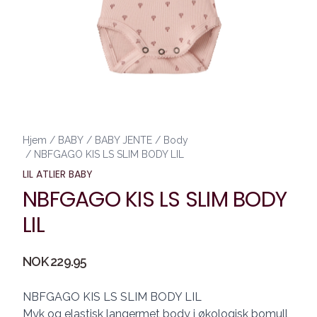
Hjem
/
BABY
/
BABY JENTE
/
Body
/
NBFGAGO KIS LS SLIM BODY LIL
LIL ATLIER BABY
NBFGAGO KIS LS SLIM BODY
LIL
Produktdetaljer
NOK 229.95
Description
NBFGAGO KIS LS SLIM BODY LIL
Myk og elastisk langermet body i økologisk bomull,