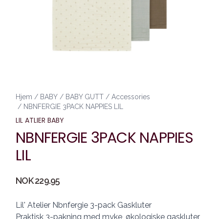
Hjem
/
BABY
/
BABY GUTT
/
Accessories
/
NBNFERGIE 3PACK NAPPIES LIL
LIL ATLIER BABY
NBNFERGIE 3PACK NAPPIES
LIL
Produktdetaljer
NOK 229.95
Description
Lil' Atelier Nbnfergie 3-pack Gaskluter
Praktisk 3-pakning med myke, økologiske gaskluter