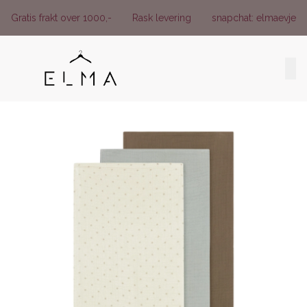
Skip to main content
Gratis frakt over 1000,-
Rask levering
snapchat: elmaevje