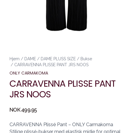
Hjem
/
DAME
/
DAME PLUSS SIZE
/
Bukse
/
CARRAVENNA PLISSE PANT JRS NOOS
ONLY CARMAKOMA
CARRAVENNA PLISSE PANT
JRS NOOS
Produktdetaljer
NOK 499.95
Description
CARRAVENNA Plissé Pant – ONLY Carmakoma
Stilige plissé-bukser med elastisk midje for optimal