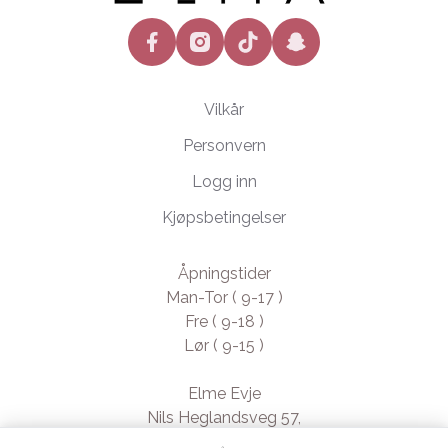
facebook
instagram
tiktok
snapchat
Vilkår
Personvern
Logg inn
Kjøpsbetingelser
Åpningstider
Man-Tor ( 9-17 )
Fre ( 9-18 )
Lør ( 9-15 )
Elme Evje
Nils Heglandsveg 57,
4735 Evje, Norway