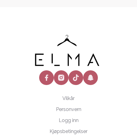
facebook
instagram
tiktok
snapchat
Vilkår
Personvern
Logg inn
Kjøpsbetingelser