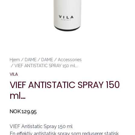
Hjem
/
DAME
/
DAME
/
Accessories
/
VIEF ANTISTATIC SPRAY 150 ml...
VILA
VIEF ANTISTATIC SPRAY 150
ml...
Produktdetaljer
NOK 129.95
Description
VIEF Antistatic Spray 150 ml
En effektiv antistatisk spray som reduserer statisk