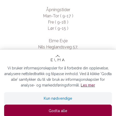
Åpningstider
Man-Tor ( 9-17 )
Fre ( 9-18 )
Lør ( 9-15 )
Elme Evje
Nils Heglandsveg 57,
4735 Evje, Norway
- Org. nr. 923370994
Vi bruker informasjonskapsler for å forbedre din opplevelse,
analysere nettstedtrafikk og tilpasse innhold. Ved å klikke 'Godta
alle' samtykker du til vår bruk av informasjonskapsler for
analyse- og markedsføringsformål.
Les mer
ELMA EVJE AS © 2026
Kun nødvendige
Siden driftes av
Shoplabs
Godta alle