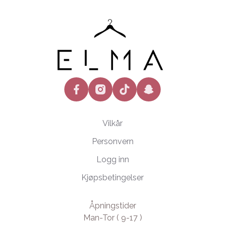
facebook
instagram
tiktok
snapchat
Vilkår
Personvern
Logg inn
Kjøpsbetingelser
Åpningstider
Man-Tor ( 9-17 )