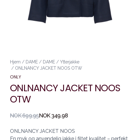
Hjem
/
DAME
/
DAME
/
Ytterjakke
/
ONLNANCY JACKET NOOS OTW
ONLY
ONLNANCY JACKET NOOS
OTW
Produktdetaljer
NOK 699.95
NOK 349.98
Description
ONLNANCY JACKET NOOS
En myk og anvendelig jakke i filtet kvalitet – perfekt