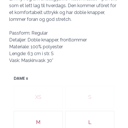
som et lett lag til hverdags. Den kommer ufôret for
et komfortabelt uttrykk og har doble knapper,
lommer foran og god stretch.
Passform: Regular
Detaljer: Doble knapper, frontlommer
Materiale: 100% polyester
Lengde: 63 cm i str. S
Vask: Maskinvask 30°
DAME x
Velg en DAME x
XS
S
M
L