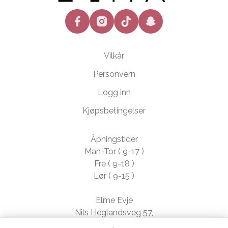
facebook
instagram
tiktok
snapchat
Vilkår
Personvern
Logg inn
Kjøpsbetingelser
Åpningstider
Man-Tor ( 9-17 )
Fre ( 9-18 )
Lør ( 9-15 )
Elme Evje
Nils Heglandsveg 57,
4735 Evje, Norway