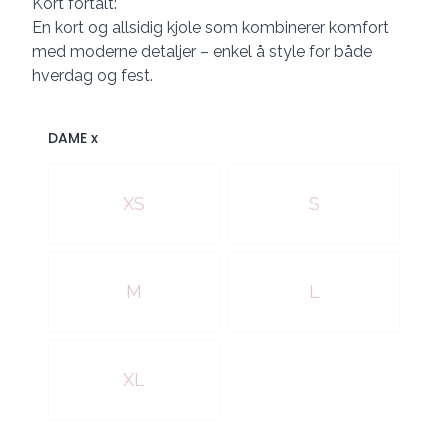
Kort fortalt:
En kort og allsidig kjole som kombinerer komfort
med moderne detaljer – enkel å style for både
hverdag og fest.
DAME x
Velg en DAME x
XS
S
M
L
XL