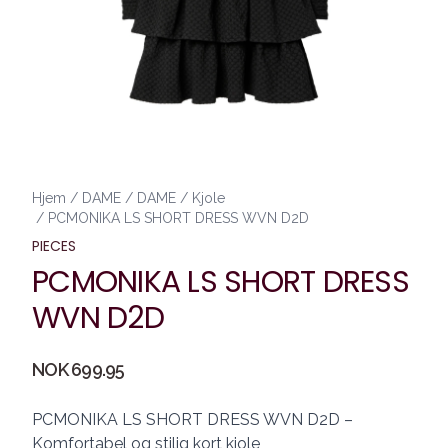
Hjem
/
DAME
/
DAME
/
Kjole
/
PCMONIKA LS SHORT DRESS WVN D2D
PIECES
PCMONIKA LS SHORT DRESS
WVN D2D
Produktdetaljer
NOK 699.95
Description
PCMONIKA LS SHORT DRESS WVN D2D –
Komfortabel og stilig kort kjole