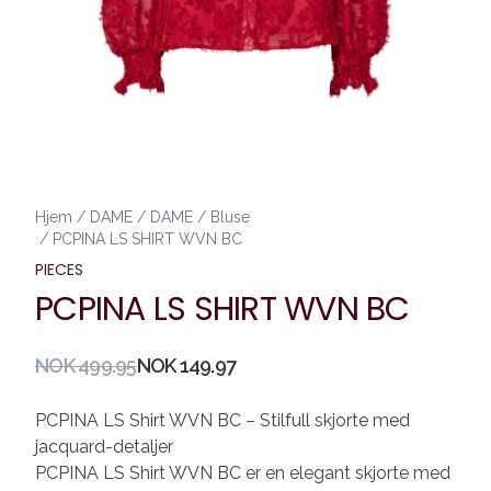
Hjem
/
DAME
/
DAME
/
Bluse
/
PCPINA LS SHIRT WVN BC
PIECES
PCPINA LS SHIRT WVN BC
Produktdetaljer
NOK 499.95
NOK 149.97
Description
PCPINA LS Shirt WVN BC – Stilfull skjorte med
jacquard-detaljer
PCPINA LS Shirt WVN BC er en elegant skjorte med