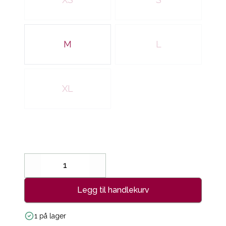
M
L
XL
Decrease
Increase
Legg til handlekurv
1 på lager