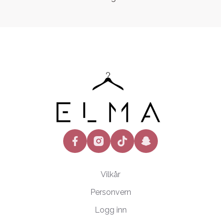
facebook
instagram
tiktok
snapchat
Vilkår
Personvern
Logg inn