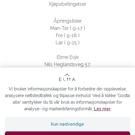
Kjøpsbetingelser
Åpningstider
Man-Tor ( 9-17 )
Fre ( 9-18 )
Lør ( 9-15 )
Elme Evje
Nils Heglandsveg 57,
4735 Evje, Norway
- Org. nr. 923370994
Vi bruker informasjonskapsler for å forbedre din opplevelse,
analysere nettstedtrafikk og tilpasse innhold. Ved å klikke 'Godta
alle' samtykker du til vår bruk av informasjonskapsler for
analyse- og markedsføringsformål.
Les mer
ELMA EVJE AS © 2026
Kun nødvendige