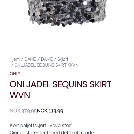
Hjem
/
DAME
/
DAME
/
Skjørt
/
ONLJADEL SEQUINS SKIRT WVN
ONLY
ONLJADEL SEQUINS SKIRT
WVN
Produktdetaljer
NOK 379.95
NOK 113.99
Description
Kort paljettskjørt i vevd stoff
Gjør et statement med dette glitrende