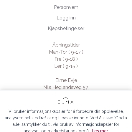
Personvern
Logg inn
Kjøpsbetingelser
Åpningstider
Man-Tor ( 9-17 )
Fre ( 9-18 )
Lør ( 9-15 )
Elme Evje
Nils Heglandsveg 57,
4735 Evje, Norway
- Org. nr. 923370994
Vi bruker informasjonskapsler for å forbedre din opplevelse,
analysere nettstedtrafikk og tilpasse innhold. Ved å klikke 'Godta
alle' samtykker du til vår bruk av informasjonskapsler for
analyse- og markedsføringsformål.
Les mer