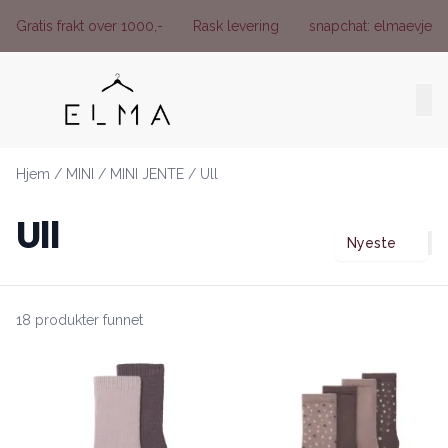
Skip to main content
Gratis frakt over 1000,-
Rask levering
snapchat: elmaevje
Hjem
/
MINI
/
MINI JENTE
/
Ull
Ull
Nyeste
18 produkter funnet